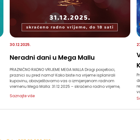
30.12.2025.
2
V
Neradni dani u Mega Mallu
K
PRAZNIČNO RADNO VRIJEME MEGA MALLA Dragi posjetioci,
P
praznici su pred nama! Kako biste na vrijeme isplanirali
d
kupovinu, obavještavamo vas o izmijenjenom radnom
r
vremenu Mega Malla: 31.12.2025 – skraćeno radno vrijeme,
v
Saznajte više
S