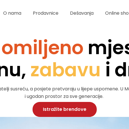
O nama
Prodavnice
Dešavanja
Online sho
e
omiljeno
mjes
nu,
zabavu
i 
jatelji susreću, a posjete pretvaraju u lijepe uspomene. U 
i ugodan prostor za sve generacije.
Istražite brendove