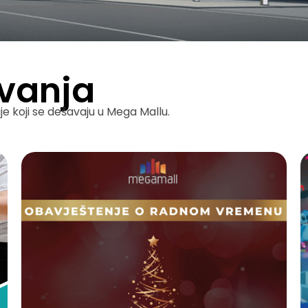
vanja
e koji se dešavaju u Mega Mallu.