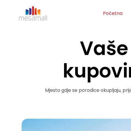
Skip
to
Početna
content
Vaš
kupovi
Mjesto gdje se porodice okupljaju, pri