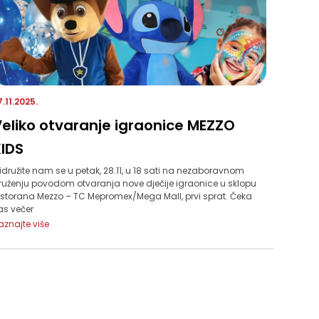
7.11.2025.
eliko otvaranje igraonice MEZZO
IDS
ridružite nam se u petak, 28.11, u 18 sati na nezaboravnom
ruženju povodom otvaranja nove dječije igraonice u sklopu
estorana Mezzo – TC Mepromex/Mega Mall, prvi sprat. Čeka
as večer
aznajte više