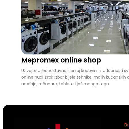
Mepromex online shop
Uživajte u jednostavnoj i brzoj kupovini iz udobnost
online nudi širok izbor bijele tehnike, malih kućanskih 
uređaja, računare, tablete i još mnogo toga.
Br