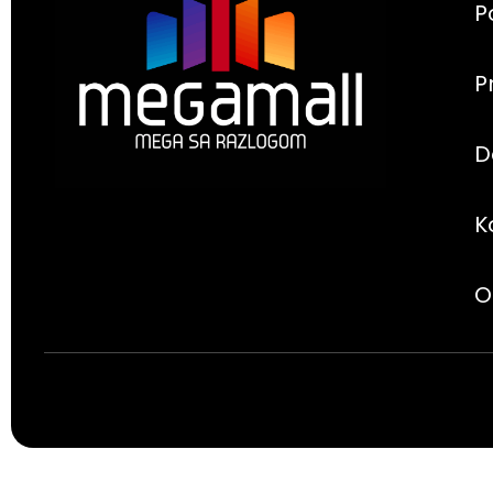
P
P
D
K
O