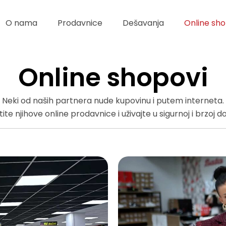
O nama
Prodavnice
Dešavanja
Online sho
Online shopovi
Neki od naših partnera nude kupovinu i putem interneta.
tite njihove online prodavnice i uživajte u sigurnoj i brzoj do