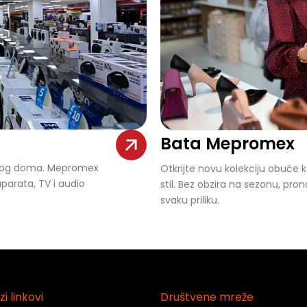
Bata Mepromex
i svog doma. Mepromex
Otkrijte novu kolekciju obuće k
aparata, TV i audio
stil. Bez obzira na sezonu, pron
svaku priliku.
zi linkovi
Društvene mreže