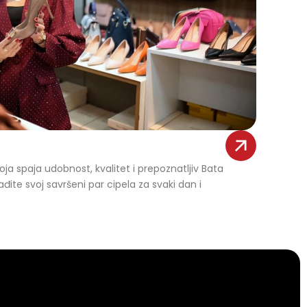
oja spaja udobnost, kvalitet i prepoznatljiv Bata
ađite svoj savršeni par cipela za svaki dan i