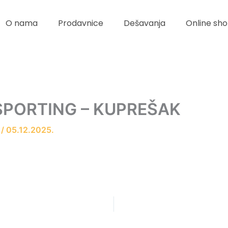
O nama
Prodavnice
Dešavanja
Online sho
SPORTING – KUPREŠAK
r
/
05.12.2025.