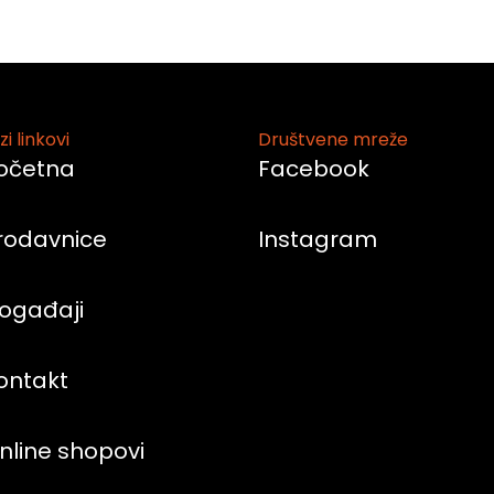
zi linkovi
Društvene mreže
očetna
Facebook
rodavnice
Instagram
ogađaji
ontakt
nline shopovi