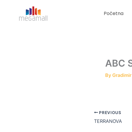
Skip
to
Početna
content
ABC 
By
Gradimi
PREVIOUS
TERRANOVA