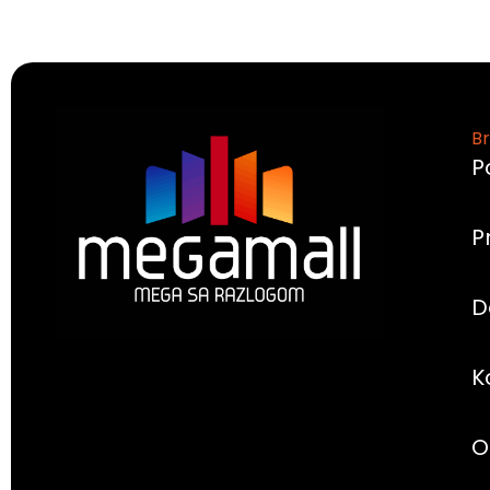
Br
P
P
D
K
O