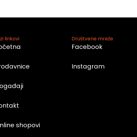
zi linkovi
Društvene mreže
očetna
Facebook
rodavnice
Instagram
ogađaji
ontakt
nline shopovi