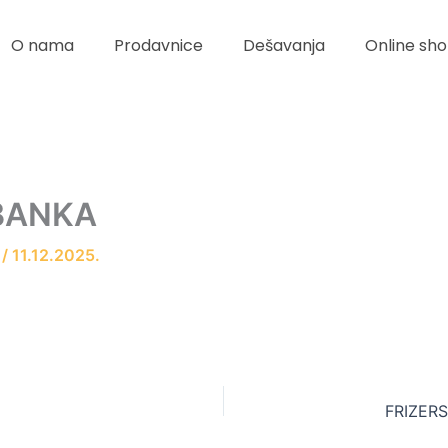
O nama
Prodavnice
Dešavanja
Online sho
BANKA
r
/
11.12.2025.
FRIZER