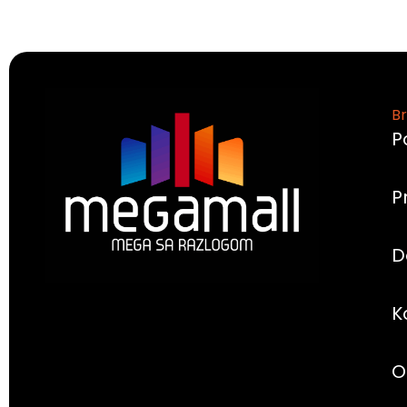
Br
P
P
D
K
O