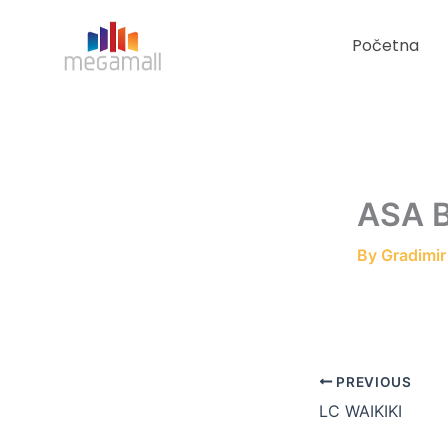
Skip
to
Početna
content
ASA 
By
Gradimi
PREVIOUS
LC WAIKIKI