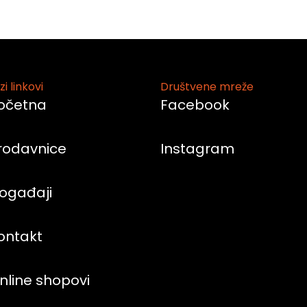
zi linkovi
Društvene mreže
očetna
Facebook
rodavnice
Instagram
ogađaji
ontakt
nline shopovi