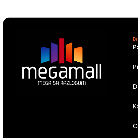
Br
P
P
D
K
O