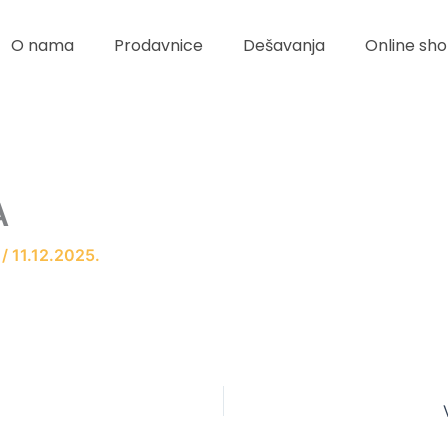
O nama
Prodavnice
Dešavanja
Online sho
A
r
/
11.12.2025.