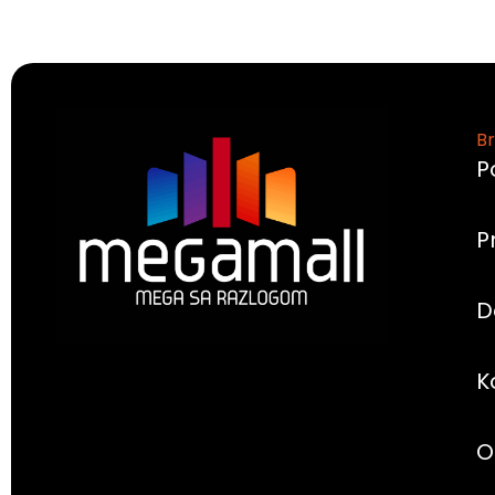
Br
P
P
D
K
O