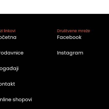
zi linkovi
Društvene mreže
očetna
Facebook
rodavnice
Instagram
ogađaji
ontakt
nline shopovi