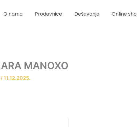
O nama
Prodavnice
Dešavanja
Online sho
ŽARA MANOXO
r
/
11.12.2025.