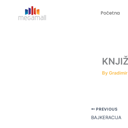
Skip
to
Početna
content
KNJI
By
Gradimi
PREVIOUS
BAJKERACIJA