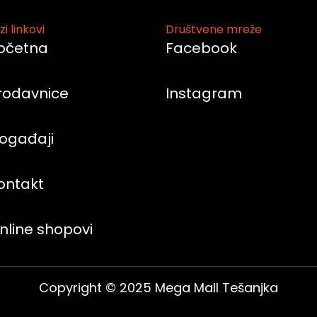
zi linkovi
Društvene mreže
očetna
Facebook
rodavnice
Instagram
ogađaji
ontakt
nline shopovi
Copyright © 2025 Mega Mall Tešanjka