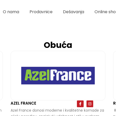
O nama
Prodavnice
Dešavanja
Online sho
Obuća
F
I
AZEL FRANCE
R
a
n
c
s
m
Azel France donosi moderne i kvalitetne komade za
R
e
t