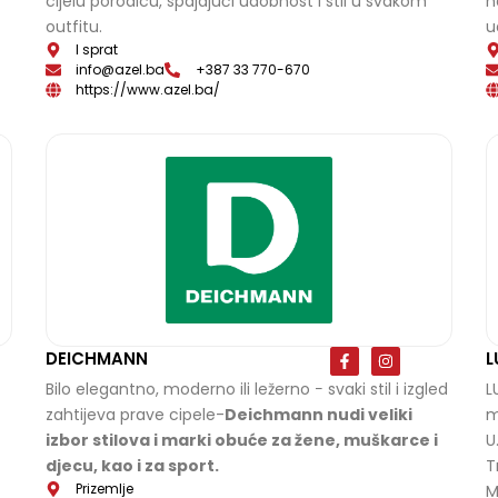
cijelu porodicu, spajajući udobnost i stil u svakom
n
b
a
o
g
outfitu.
u
o
r
k
a
I sprat
-
m
info@azel.ba
+387 33 770-670
f
https://www.azel.ba/
F
I
DEICHMANN
L
a
n
c
s
Bilo elegantno, moderno ili ležerno − svaki stil i izgled
L
e
t
zahtijeva prave cipele-
Deichmann nudi veliki
m
b
a
o
g
izbor stilova i marki obuće za žene, muškarce i
U
o
r
k
a
djecu, kao i za sport.
T
-
m
Prizemlje
M
f