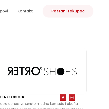
povi
Kontakt
Postani zakupac
F
I
ETRO OBUĆA
a
n
c
s
etro donosi vrhunske modne komade i obuću
e
t