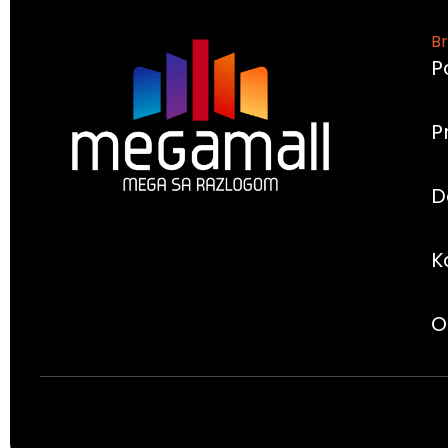
Br
P
P
D
K
O