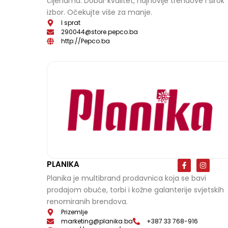
cijenama. Dobar kvalitet, najnovije trendove I širok
b
a
o
g
izbor. Očekujte više za manje.
o
r
k
a
I sprat
-
m
290044@store.pepco.ba
f
http://Pepco.ba
F
I
PLANIKA
a
n
c
s
Planika je multibrand prodavnica koja se bavi
e
t
prodajom obuće, torbi i kožne galanterije svjetskih
b
a
o
g
renomiranih brendova.
o
r
k
a
Prizemlje
-
m
marketing@planika.ba
+387 33 768-916
f