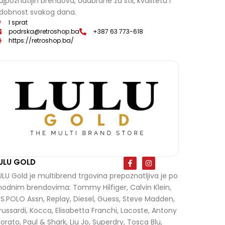
ajpoznatijih brendova, odabrane za stil, kvalitetu i
b
a
o
g
dobnost svakog dana.
o
r
k
a
I sprat
-
m
podrska@retroshop.ba
+387 63 773-618
f
https://retroshop.ba/
F
I
ULU GOLD
a
n
c
s
ULU Gold
je multibrend trgovina prepoznatljiva je po
e
t
odnim brendovima: Tommy Hilfiger, Calvin Klein,
b
a
o
g
.S.POLO Assn, Replay, Diesel, Guess, Steve Madden,
o
r
k
a
russardi, Kocca, Elisabetta Franchi, Lacoste, Antony
-
m
orato, Paul & Shark, Liu Jo, Superdry, Tosca Blu,
f