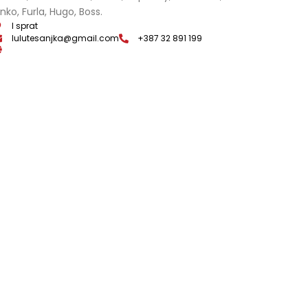
inko, Furla, Hugo, Boss.
I sprat
lulutesanjka@gmail.com
+387 32 891 199