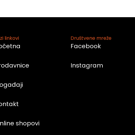
zi linkovi
Društvene mreže
očetna
Facebook
rodavnice
Instagram
ogađaji
ontakt
nline shopovi