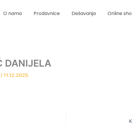
O nama
Prodavnice
Dešavanja
Online sho
Ć DANIJELA
r
/
11.12.2025.
K