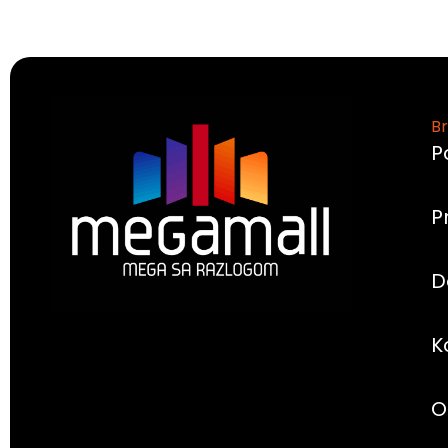
Br
P
P
D
K
O