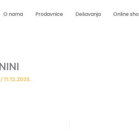
O nama
Prodavnice
Dešavanja
Online sho
NINI
r
/
11.12.2025.