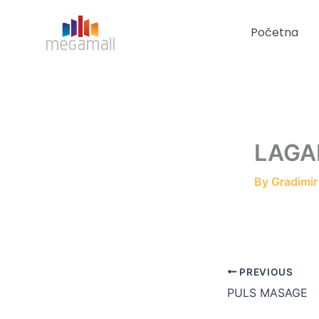
Skip
to
Početna
content
LAGA
By
Gradimi
PREVIOUS
PULS MASAGE