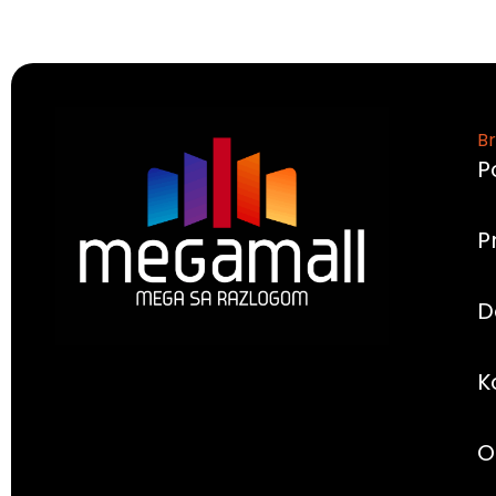
Br
P
P
D
K
O