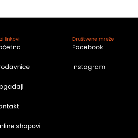
zi linkovi
Društvene mreže
očetna
Facebook
rodavnice
Instagram
ogađaji
ontakt
nline shopovi